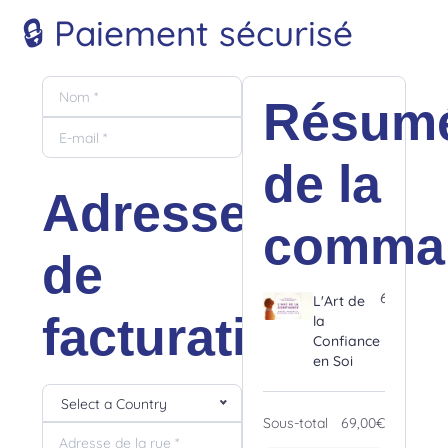
🔒 Paiement sécurisé
Résumé de la commande
Résum
de la
Adresse
comma
de
69,00€
L'Art de
facturation
la
Confiance
en Soi
Select a Country
Sous-total
69,00€