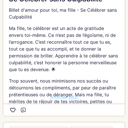
Gratitude à elle.
Billet d'amour pour toi, ma fille - Se Célébrer sans
Jacqueline
Culpabilité
Ma fille, te célébrer est un acte de gratitude
envers toi-même. Ce n’est pas de l’égoïsme, ni de
l’arrogance. C’est reconnaître tout ce que tu es,
tout ce que tu as accompli, et te donner la
permission de briller. Apprendre à te célébrer sans
culpabilité, c’est honorer la personne merveilleuse
que tu es devenue. 🌟
Trop souvent, nous minimisons nos succès ou
détournons les compliments, par peur de paraître
prétentieuses ou de déranger. Mais ma fille, tu
Afficher plus
mérites de te réjouir de tes victoires, petites ou
grandes. Elles sont le reflet de ton travail, de ton
Commentaire
courage et de ta résilience. 🌿
Se célébrer, ce n’est pas se comparer aux autres,