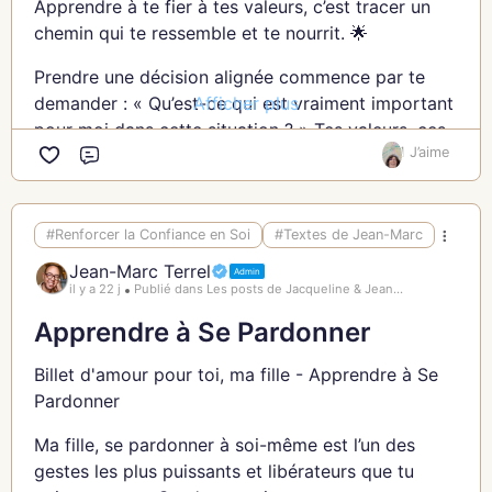
Apprendre à te fier à tes valeurs, c’est tracer un
tu renforces ta confiance en toi. Tu cultives une
chemin qui te ressemble et te nourrit. 🌟
énergie positive qui te soutient dans tes projets et
tes rêves. Tu te rappelles que tu es capable de
Prendre une décision alignée commence par te
grandes choses, que ta lumière est précieuse. 🌅
Afficher plus
demander : « Qu’est-ce qui est vraiment important
pour moi dans cette situation ? » Tes valeurs, ces
Jean-Marc
1 J’aime
principes qui guident ta vie, t’apportent clarté et
Commentaire
direction. Elles te rappellent ce qui compte
vraiment et te protègent des choix dictés par la
peur ou les attentes des autres. 🌿
#Renforcer la Confiance en Soi
#Textes de Jean-Marc
Jean-Marc Terrel
Admin
Ma fille, il est parfois difficile de prendre une
il y a 22 j
Publié dans Les posts de Jacqueline & Jean...
décision, surtout quand plusieurs options
Apprendre à Se Pardonner
semblent séduisantes ou lorsque des pressions
extérieures s’exercent sur toi. Dans ces moments,
Billet d'amour pour toi, ma fille - Apprendre à Se
reviens à l’essentiel. Rappelle-toi que ta voix
Pardonner
intérieure, guidée par tes valeurs, est toujours là
pour te guider. 🌷
Ma fille, se pardonner à soi-même est l’un des
gestes les plus puissants et libérateurs que tu
Lorsque tu fais un choix en accord avec tes