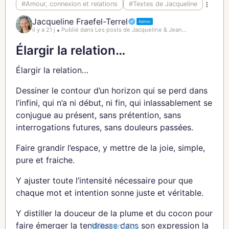
#Amour, connexion et relations
#Textes de Jacqueline
mais reconnaître son propre chemin. Ce chemin
Jacqueline Fraefel-Terrel
est unique, parsemé de défis que toi seule as
Admin
il y a 21 j
Publié dans Les posts de Jacqueline & Jean...
traversés. Chaque étape que tu as franchie mérite
d’être honorée, car elle témoigne de ta force
Élargir la relation…
intérieure. 🌷
Élargir la relation…
Ma fille, prends l’habitude de t’arrêter pour te
Dessiner le contour d’un horizon qui se perd dans
célébrer. Fais-en un rituel. Chaque soir, demande-
l’infini, qui n’a ni début, ni fin, qui inlassablement se
toi : « De quoi suis-je fière aujourd’hui ? » Cela
conjugue au présent, sans prétention, sans
peut être un moment de douceur offert à
interrogations futures, sans douleurs passées.
quelqu’un, une tâche accomplie, ou simplement
d’avoir pris soin de toi. 🌺
Faire grandir l’espace, y mettre de la joie, simple,
pure et fraiche.
La célébration n’a pas besoin d’être extravagante.
Un sourire devant le miroir, une promenade pour
Y ajuster toute l’intensité nécessaire pour que
savourer l’instant, ou un moment de silence pour
chaque mot et intention sonne juste et véritable.
ressentir ta gratitude suffisent. Ces petits gestes
renforcent ton lien avec toi-même. 🌸
Y distiller la douceur de la plume et du cocon pour
faire émerger la tendresse dans son expression la
Afficher plus