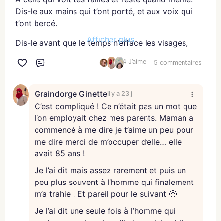
Ma fille, sache que l’autocompassion te rend plus
Dis-le aux mains qui t’ont porté, et aux voix qui
forte, et non plus faible. Elle t’aide à traverser les
t’ont bercé.
épreuves avec une base solide d’amour et de
Afficher plus
respect pour toi-même. Elle te permet de rebondir
Dis-le avant que le temps n’efface les visages,
avec plus de sérénité et de courage. 🌳
avant que les absences ne pèsent plus lourd que
4 J’aime
5 commentaires
les présences. Dis-le sans raison, sans occasion.
Commentaire
En cultivant cette pratique, tu remarqueras que ta
relation avec toi-même change. Tu deviens une
Pour rien, pour tout.
Graindorge Ginette
il y a 23 j
alliée de toi-même, quelqu’un sur qui tu peux
Parce que l’amour ne se devine pas toujours, et
C’est compliqué ! Ce n’était pas un mot que
compter en toutes circonstances. Cette relation
qu’un “je t’aime” prononcé est un phare dans la
l’on employait chez mes parents. Maman a
est la fondation de ta confiance en toi et de ton
nuit.
commencé à me dire je t’aime un peu pour
épanouissement. 🌈
me dire merci de m’occuper d’elle… elle
Jacqueline
L’autocompassion est un voyage, pas une
avait 85 ans !
destination. Chaque pas que tu fais pour te traiter
Je l’ai dit mais assez rarement et puis un
avec plus de douceur est une victoire en soi.
peu plus souvent à l’homme qui finalement
Continue sur ce chemin, ma fille, car il t’amènera
m’a trahie ! Et pareil pour le suivant 🥺
vers une vie plus lumineuse et plus alignée avec
Je l’ai dit une seule fois à l’homme qui
ton essence. 🌅