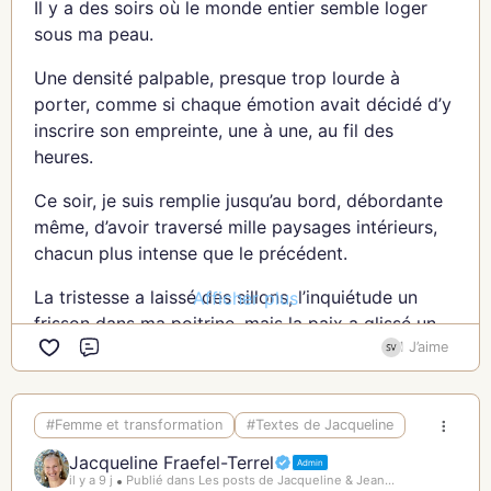
C’est parce que je me sens vulnérable, que mon
Il y a des soirs où le monde entier semble loger
esprit prend le dessus.
sous ma peau.
Aujourd’hui je veux accepter ma vulnérabilité dans
Une densité palpable, presque trop lourde à
mon intimité.
porter, comme si chaque émotion avait décidé d’y
inscrire son empreinte, une à une, au fil des
Pas comme celle qui me condamne mais comme
heures.
celle qui me libère. Comme l’acte le plus loyal que
je pose à mon égard. Comme le cadeau de ma
Ce soir, je suis remplie jusqu’au bord, débordante
liberté de devenir la femme que je suis.
même, d’avoir traversé mille paysages intérieurs,
chacun plus intense que le précédent.
Sois.
La tristesse a laissé des sillons, l’inquiétude un
Afficher plus
Sois témoin de ma propre réconciliation avec moi-
frisson dans ma poitrine, mais la paix a glissé un
même.
souffle doux entre les ombres. La tendresse, elle, a
1 J’aime
Commentaire
effleuré mes joues, un baume fugace. Confiance,
Sois présent dans mes tourments comme dans
authenticité, loyauté… ces compagnons lumineux
mes élans.
#Femme et transformation
#Textes de Jacqueline
m’ont tenu la main, mais sans chasser le tumulte.
Prête-moi ta douceur pour que je m’envole.
Jacqueline Fraefel-Terrel
Admin
Je suis le champ de bataille et le refuge, l’orage et
il y a 9 j
Publié dans Les posts de Jacqueline & Jean...