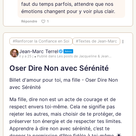
faut du temps parfois, attendre que nos
équilibre. 🌺
émotions changent pour y voir plus clair.
S’entourer de relations nourrissantes, ce n’est pas
Répondre
1
rejeter les autres avec dureté, mais ajuster tes
priorités. Cela signifie accorder plus de temps et
d’énergie à ceux qui enrichissent ta vie, tout en
#Renforcer la Confiance en Soi
#Textes de Jean-Marc
établissant des limites saines avec ceux qui la
Jean-Marc Terrel
Admin
compliquent. 🌟
il y a 25 j
Publié dans Les posts de Jacqueline & Jean...
Ma fille, sache que tu as le droit de choisir les
Oser Dire Non avec Sérénité
personnes avec qui tu partages ton espace et ton
Billet d'amour pour toi, ma fille - Oser Dire Non
énergie. Ce choix n’est pas égoïste, mais essentiel
avec Sérénité
pour protéger ta paix intérieure et ta confiance en
toi. Tes relations sont des miroirs de la valeur que
Ma fille, dire non est un acte de courage et de
tu t’accordes. 🌸
respect envers toi-même. Cela ne signifie pas
rejeter les autres, mais choisir de te protéger, de
Privilégie les liens où la réciprocité est naturelle.
préserver ton énergie et de respecter tes limites.
Une relation équilibrée est celle où donner et
Apprendre à dire non avec sérénité, c’est te
recevoir se font sans calcul, où l’échange est fluide
donner la permission d’être fidèle à toi-même. 🌟