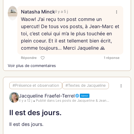
Jacqueline
vraiment à sa part brûlante. Votre engagement
ranime mes braises anciennes.
Natasha Minck
il y a 5 j
Waow! J’ai reçu ton post comme un
Il me fait retrouver la jeune femme que j’étais, les
upercut! De tous vos posts, à Jean-Marc et
poings serrés parfois, le cœur ouvert toujours.
toi, c’est celui qui m’a le plus touchée en
Celle qui croyait qu’un geste pouvait compter,
plein coeur. Et il est tellement bien écrit,
qu’une voix pouvait déplacer les lignes, qu’un
comme toujours… Merci Jaqueline 🙏
simple refus pouvait déjà être une forme d’amour.
Répondre
1 réponse
Je vous regarde, et je reconnais cette énergie-là,
Voir plus de commentaires
cette urgence douce qui pousse à agir parce qu’on
ne supporte pas l’injustice, parce que le monde
demande mieux que notre silence.
#Présence et observation
#Textes de Jacqueline
Jacqueline Fraefel-Terrel
Admin
L’espoir, vous me l’apprenez encore.
il y a 12 j
Publié dans Les posts de Jacqueline & Jean...
Pas l’espoir naïf, pas celui qui attend sans bouger.
Il est des jours.
Non. L’espoir qui s’entête.
Il est des jours.
Celui qui cherche du sens dans ce qui n’en a pas,