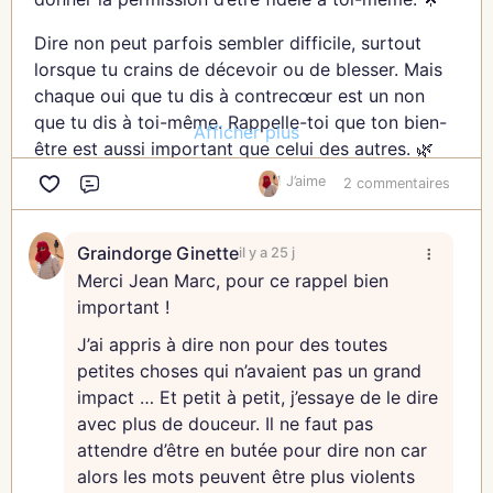
et respectueux. Ces relations te rappellent que tu
mérites d’être entourée d’amour et de soutien. 🕊️
Dire non peut parfois sembler difficile, surtout
lorsque tu crains de décevoir ou de blesser. Mais
S’entourer de relations qui nourrissent, c’est aussi
chaque oui que tu dis à contrecœur est un non
cultiver celles qui t’inspirent. Entoure-toi de
que tu dis à toi-même. Rappelle-toi que ton bien-
personnes qui te motivent à devenir la meilleure
Afficher plus
être est aussi important que celui des autres. 🌿
version de toi-même, qui t’encouragent à explorer,
à rêver, à évoluer. Ces relations sont des
1 J’aime
2 commentaires
Ma fille, un non bienveillant est une forme d’amour,
Commentaire
catalyseurs de ta croissance. 🌞
pour toi et pour les autres. Lorsque tu expliques
avec douceur : « Je ne peux pas m’engager dans
Ma fille, certaines relations peuvent changer avec
Graindorge Ginette
il y a 25 j
cela en ce moment, mais je te soutiens autrement
le temps, et c’est naturel. Accepte ces transitions
Merci Jean Marc, pour ce rappel bien
», tu montres que tu tiens compte de tes besoins
avec douceur. Certaines personnes font partie
important !
sans rompre le lien. 🌷
d’un chapitre de ta vie, mais pas de toute ton
J’ai appris à dire non pour des toutes
histoire, et cela ne diminue en rien leur
Oser dire non, c’est aussi reconnaître tes limites.
petites choses qui n’avaient pas un grand
importance. 🌈
Ce n’est pas une faiblesse, mais une force : celle
impact … Et petit à petit, j’essaye de le dire
de savoir ce que tu peux offrir et ce que tu ne
avec plus de douceur. Il ne faut pas
En choisissant des relations qui te nourrissent, tu
peux pas. Respecter ces limites te permet de
attendre d’être en butée pour dire non car
te donnes les moyens de grandir dans un
donner le meilleur de toi-même lorsque tu dis oui.
alors les mots peuvent être plus violents
environnement positif et bienveillant. Ces liens te