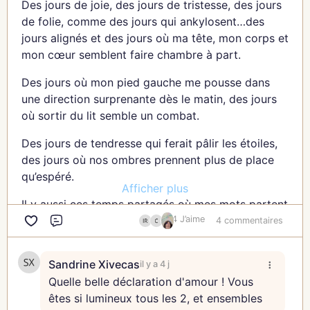
qui traverse l’absurde comme on traverse une nuit
Des jours de joie, des jours de tristesse, des jours
trop longue.
de folie, comme des jours qui ankylosent…des
jours alignés et des jours où ma tête, mon corps et
L’espoir qui dit : “Continue. Même si ça tremble.
mon cœur semblent faire chambre à part.
Continue.”
Des jours où mon pied gauche me pousse dans
C’est un fil que vous tendez entre votre génération
une direction surprenante dès le matin, des jours
et la mienne, un fil de résistance, de lucidité, de
où sortir du lit semble un combat.
tendresse.
Des jours de tendresse qui ferait pâlir les étoiles,
Parce qu’il en faut, de la tendresse, de la poésie et
des jours où nos ombres prennent plus de place
de l’amour pour faire face à un monde qui parfois
qu’espéré.
ne sait plus très bien où il va.
Afficher plus
Il y aussi ces temps partagés où mes mots partent
Il faut du courage, aussi, et vous en avez.
de travers, blessent, font écho à ces parts en
4 J’aime
4 commentaires
Commentaire
manque de reconnaissance ou d’amour en moi.
De celui qui naît dans les gestes minuscules :
choisir, dire non, réparer, créer, aimer malgré tout.
Sandrine Xivecas
Ces fois où être à tes côtés, n’est autre qu’avoir la
il y a 4 j
capacité d’accueillir en silence ce qui est
Quelle belle déclaration d'amour ! Vous
Et je vous souhaite de ne jamais laisser s’éteindre
douloureux pour toi.
êtes si lumineux tous les 2, et ensembles
cette flamme-là.