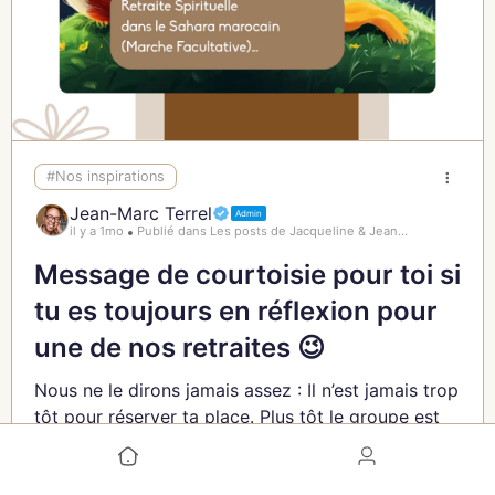
#Nos inspirations
Jean-Marc Terrel
Admin
il y a 1mo
Publié dans Les posts de Jacqueline & Jean...
Message de courtoisie pour toi si
tu es toujours en réflexion pour
une de nos retraites 😉
Nous ne le dirons jamais assez : Il n’est jamais trop
tôt pour réserver ta place. Plus tôt le groupe est
constitué et meilleurs sont les tarifs des vols pour
toi et pour tout le groupe.