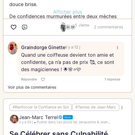
douce brise.
Afficher plus
De confidences murmurées entre deux mèches
tombées, aux éclats de rire qui résonnent, comme
5 J’aime
2 commentaires
Commentaire
des secrets envolés.
Chaque visite est un rituel, un instant suspendu, où
Graindorge Ginette
il y a 12 j
l’on parle de rêves, de doutes, de chemins
Quand une coiffeuse devient ton amie et
imprévus. Elle connaît mes histoires, mes peines et
confidente, ça n’a pas de prix 🥰, ce sont
mes joies, Anna, c’est l’ombre douce qui veille sur
des magiciennes ! 🌟🌸⭐️🩷
moi.
Répondre
1 réponse
Dans ses miroirs, je me retrouve, un peu changée,
Voir plus de commentaires
mais toujours la même, sous ses mains
enchantées.
#Renforcer la Confiance en Soi
#Textes de Jean-Marc
Et au-delà des cheveux qu’elle fait voler comme
Jean-Marc Terrel
l’écume, c’est une amitié que l’on taille, dans un
Admin
il y a 20 j
Publié dans Les posts de Jacqueline & Jean...
salon où tout s’illumine.
Se Célébrer sans Culpabilité