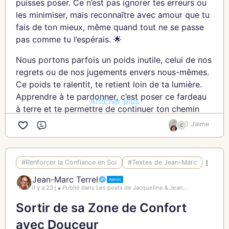
puisses poser. Ce n’est pas ignorer tes erreurs ou
valeurs, tu ressens une certaine paix intérieure,
les minimiser, mais reconnaître avec amour que tu
même si le chemin est complexe. Ce calme ne
fais de ton mieux, même quand tout ne se passe
vient pas de l’absence de défi, mais de la certitude
pas comme tu l’espérais. 🌟
que tu es fidèle à toi-même. 🌺
Nous portons parfois un poids inutile, celui de nos
Ma fille, prends le temps de clarifier tes valeurs.
regrets ou de nos jugements envers nous-mêmes.
Note-les, réfléchis à ce qu’elles signifient pour toi.
Ce poids te ralentit, te retient loin de ta lumière.
Ces valeurs sont des phares dans les moments de
Apprendre à te pardonner, c’est poser ce fardeau
Afficher plus
doute, des ancrages lorsque les vents de la vie te
à terre et te permettre de continuer ton chemin
bousculent. 🌸
avec plus de légèreté. 🌿
2 J’aime
Commentaire
Apprendre à prendre des décisions alignées, c’est
Ma fille, commence par te rappeler que tu es
aussi accepter que parfois, ce ne sera pas facile.
humaine. Tu es en apprentissage, comme nous le
Dire non à ce qui ne te convient pas peut être
#Renforcer la Confiance en Soi
#Textes de Jean-Marc
sommes tous. Les erreurs que tu commets ne
inconfortable, mais c’est un acte d’amour envers
définissent pas ta valeur, elles sont des occasions
Jean-Marc Terrel
Admin
toi-même. Chaque non à ce qui ne te correspond
il y a 23 j
Publié dans Les posts de Jacqueline & Jean...
d’apprendre, de t’ajuster, de grandir. 🌷
pas est un oui à ce qui t’élève. 🌞
Sortir de sa Zone de Confort
Le pardon à soi-même ne se fait pas d’un coup.
Ma fille, fais preuve de patience et de compassion
avec Douceur
C’est un processus, une intention répétée. Tu peux
envers toi-même. Certaines décisions demandent