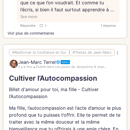
🌺
que ce que l’on voudrait. Et comme tu
renforcent, t’ancrent, et te rappellent que tu es
l’écris, si bien il faut surtout apprendre à se
digne de respect, de soutien et d’amour. 🌳
Ma fille, pratique le non comme un art. Respire
respecter pour pouvoir respecter les
See more
profondément avant de répondre. Si tu te sens
Ma fille, sois consciente de la puissance des
autres. ⭐️🩷🌟🌸
Répondre
1
1 réponse
prise de court, n’hésite pas à dire : « Laisse-moi
relations qui t’entourent. Elles peuvent être une
Voir plus de commentaires
réfléchir et je te donne ma réponse. » Ce temps te
source infinie de joie, de force et de résilience.
permet de répondre avec clarté et alignement. 🌸
Honore celles qui te nourrissent et permets-leur
de t’aider à construire une vie lumineuse et alignée
Le non n’a pas besoin d’être un mur. Il peut être
#Renforcer la Confiance en Soi
#Textes de Jean-Marc
avec ton essence. 🌅
une porte vers une meilleure compréhension
Jean-Marc Terrel
Admin
mutuelle. Explique les raisons de ton refus si tu en
il y a 1mo
Publié dans Les posts de Jacqueline & Jean...
Jean-Marc
ressens le besoin, mais sache aussi que tu n’as pas
Cultiver l’Autocompassion
toujours à te justifier. Ton non est valide en soi. 🕊️
Billet d'amour pour toi, ma fille - Cultiver
Dire non ne signifie pas te fermer aux autres, mais
l’Autocompassion
te respecter tout en respectant la relation. Ceux
qui tiennent vraiment à toi comprendront et
Ma fille, l’autocompassion est l’acte d’amour le plus
apprécieront ton honnêteté. Les relations solides
profond que tu puisses t’offrir. Elle te permet de te
se construisent sur une communication
traiter avec la même douceur et la même
authentique, pas sur des concessions à
bienveillance que tu offrirais à une amie chère. En