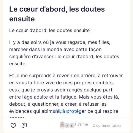
Offre-moi ta finesse, ta patience pour que je
l’éclaircie.
puisse éclore, enfin.
Le cœur d’abord, les doutes
Chaque recoin de mon corps murmure l’histoire de
ensuite
Jacqueline
cette journée. Un récit confus mais vivant, où les
couleurs se mêlent, où les éclats de lumière
Le cœur d’abord, les doutes ensuite
dansent avec les ombres. Ce soir, je ne veux pas
Il y a des soirs où je vous regarde, mes filles,
trier, je ne veux pas comprendre. Je rêve juste d’un
marcher dans le monde avec cette façon
refuge. Une grotte douce et silencieuse, tapissée
singulière d’avancer : le cœur d’abord, les doutes
de mousse.
ensuite.
Là, je m’imagine, blottie dans les bras de mon
Et je me surprends à revenir en arrière, à retrouver
amoureux. Tout s’arrête. Plus besoin de porter,
en vous la fibre vive de mes propres combats,
plus besoin de traverser. Juste être, laisser chaque
ceux que je croyais avoir rangés quelque part
émotion retomber en douceur, redevenir poussière
entre l’âge adulte et la fatigue. Mais vous êtes là,
ou lumière.
debout, à questionner, à créer, à refuser les
Et peut-être, dans ce cocon de calme, sentir à
Afficher plus
évidences qui abîment, à protéger ce qui respire
nouveau l’essentiel : la vie, brute et dense, qui fait
encore.
battre mon cœur.
3 J’aime
2 commentaires
Commentaire
Vous êtes ce rappel : on ne renonce jamais