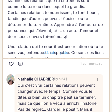
Ma fille, les relations que tu entretiens sont
comme le terreau dans lequel tu grandis.
Ma fille, sois douce avec toi-même dans ce
Certaines relations te nourrissent, te font fleurir,
processus. Le courage ne réside pas dans la taille
tandis que d’autres peuvent t’épuiser ou te
du pas, mais dans le fait de le faire. Honore
détourner de toi-même. Apprendre à t’entourer de
chaque avancée, chaque moment où tu choisis
personnes qui t’élèvent, c’est un acte d’amour et
d’explorer l’inconnu, car ils te rapproc
de respect envers toi-même. 🌿
Une relation qui te nourrit est une relation où tu te
Afficher plus
sens vue, entendue et respectée. Ce sont ces liens
qui te rappellent qui tu es vraiment, qui te
1 commentaire
soutiennent sans te juger, et qui célèbrent tes
Commentaire
succès tout en t’accompagnant dans tes défis. 🌷
Nathalie CHABRIER
il y a 24 j
Ma fille, prends le temps d’observer les relations
Oui c'est vrai certaines relations peuvent
dans ta vie. Quelles sont celles qui te font sentir
changer avec le temps. Comme vous le
plus forte, plus vivante ? Et à l’inverse, quelles
dites si bien un chapitre peut se terminer,
sont celles qui drainent ton énergie ou t’éloignent
mais ce que l'on a vécu a enrichi l'histoire.
de toi-même ? Ces réflexions te permettent de
Pas de regret... Garder le positif. Mais il
faire des choix conscients pour préserver ton