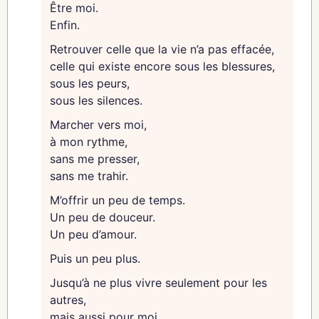
Être moi.
Nous n'avons pas de nom à te donner aujourd'hui,
Enfin.
ni de date, ni de porte à ouvrir. Juste une
intention, et l'envie de bien faire les choses.
Retrouver celle que la vie n’a pas effacée,
celle qui existe encore sous les blessures,
Et avant d'aller plus loin, nous allons avoir besoin
sous les peurs,
de toi. Nous t'en reparlons très vite.
sous les silences.
En attendant, une question, rien que pour toi :
Marcher vers moi,
qu'est-ce qui, chez toi, attend encore d'être vécu
à mon rythme,
?
sans me presser,
sans me trahir.
Jacqueline & Jean-Marc
M’offrir un peu de temps.
Un peu de douceur.
Un peu d’amour.
Puis un peu plus.
Jusqu’à ne plus vivre seulement pour les
autres,
mais aussi pour moi.