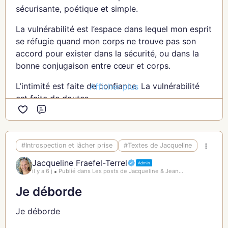
sécurisante, poétique et simple.
La vulnérabilité est l’espace dans lequel mon esprit
se réfugie quand mon corps ne trouve pas son
accord pour exister dans la sécurité, ou dans la
bonne conjugaison entre cœur et corps.
L’intimité est faite de confiance. La vulnérabilité
Afficher plus
est faite de doutes.
Commentaire
C’est dans mon intimité que je me sens le plus
vulnérable.
#Introspection et lâcher prise
#Textes de Jacqueline
C’est dans mon intimité je n’arrive pas à conjuguer
Jacqueline Fraefel-Terrel
mon corps et mon cœur.
Admin
il y a 6 j
Publié dans Les posts de Jacqueline & Jean...
Mon esprit me joue des tours jour après jour. J’ai
Je déborde
beau le condamner, lui demander de me laisser
explorer mon intimité, il est plus fort que moi.
Je déborde