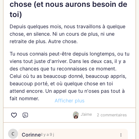
chose (et nous aurons besoin de
toi)
Depuis quelques mois, nous travaillons à quelque
chose, en silence. Ni un cours de plus, ni une
retraite de plus. Autre chose.
Tu nous connais peut-être depuis longtemps, ou tu
viens tout juste d'arriver. Dans les deux cas, il y a
des chances que tu reconnaisses ce moment.
Celui où tu as beaucoup donné, beaucoup appris,
beaucoup porté, et où quelque chose en toi
attend encore. Un appel que tu n'oses pas tout à
fait nommer.
Afficher plus
C'est pour ce moment-là que nous construisons
1 J’aime
2 commentaires
cet accompagnement. À deux voix. Le meilleur de
Commentaire
tout ce que nous avons traversé, appris, et parfois
raté, en vingt ans de chemin.
Corinne
il y a 9 j